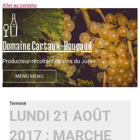
Aller au contenu
Domaine Cartaux-Bougaud
Producteur-récoltant de vins du Jura
MENU
MENU
LUNDI 21 AOÛT
2017 : MARCHE