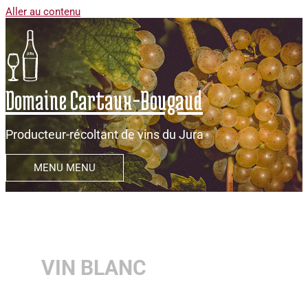
Aller au contenu
Domaine Cartaux-Bougaud
Producteur-récoltant de vins du Jura
MENU
MENU
VIN BLANC