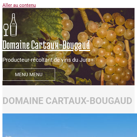
Aller au contenu
Domaine Cartaux-Bougaud
Producteur-récoltant de vins du Jura
MENU
MENU
DOMAINE CARTAUX-BOUGAUD