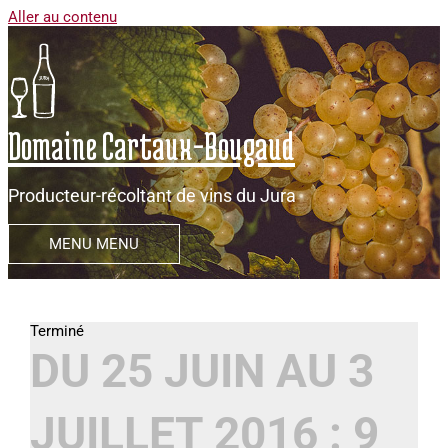
Aller au contenu
Domaine Cartaux-Bougaud
Producteur-récoltant de vins du Jura
MENU
MENU
DU 25 JUIN AU 3
JUILLET 2016 : 9