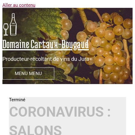
Aller au contenu
Domaine Cartaux-Bougaud
Producteur-récoltant de vins du Jura
MENU
MENU
CORONAVIRUS :
SALONS