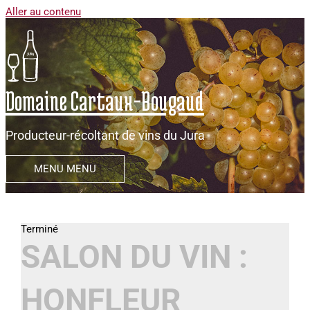
Aller au contenu
Domaine Cartaux-Bougaud
Producteur-récoltant de vins du Jura
MENU
MENU
SALON DU VIN :
HONFLEUR