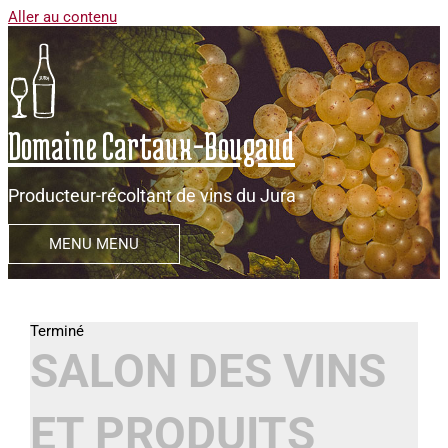
Aller au contenu
Domaine Cartaux-Bougaud
Producteur-récoltant de vins du Jura
MENU
MENU
SALON DES VINS
ET PRODUITS