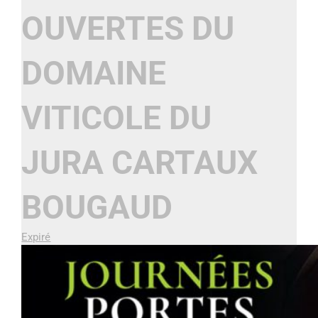
OUVERTES DU
DOMAINE
VITICOLE DU
JURA CARTAUX
BOUGAUD
Expiré