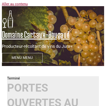
Aller au contenu
Domaine Cartaux-Bougaud
Producteur-récoltant de vins du Jura
MENU
MENU
PORTES
OUVERTES AU