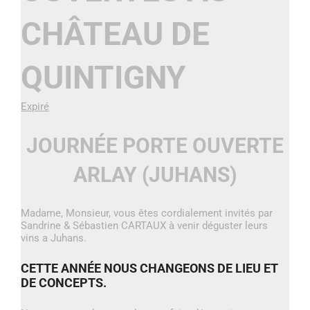
CHÂTEAU DE
QUINTIGNY
Expiré
JOURNÉE PORTE OUVERTE
ARLAY (JUHANS)
Madame, Monsieur, vous êtes cordialement invités par
Sandrine & Sébastien CARTAUX à venir déguster leurs
vins a Juhans.
CETTE ANNÉE NOUS CHANGEONS DE LIEU ET
DE CONCEPTS.