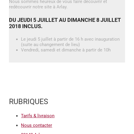
Nous sommes heureux de vous faire découvrir et
redécouvrir notre site à Arlay.
DU JEUDI 5 JUILLET AU DIMANCHE 8 JUILLET
2018 INCLUS.
Le jeudi 5 juillet à partir de 16 h avec inauguration
(suite au changement de lieu)
Vendredi, samedi et dimanche à partir de 10h
RUBRIQUES
Tarifs & livraison
Nous contacter