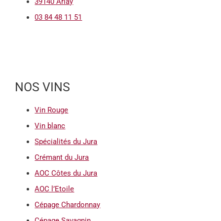
39140 Arlay
03 84 48 11 51
NOS VINS
Vin Rouge
Vin blanc
Spécialités du Jura
Crémant du Jura
AOC Côtes du Jura
AOC l’Etoile
Cépage Chardonnay
Cépage Savagnin