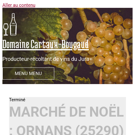
Aller au contenu
Domaine Cartaux-Bougaud
Producteur-récoltant de vins du Jura
MENU
MENU
MARCHÉ DE NOËL
: ORNANS (25290)