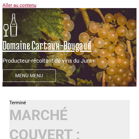
Aller au contenu
Domaine Cartaux-Bougaud
Producteur-récoltant de vins du Jura
MENU
MENU
MARCHÉ
COUVERT :