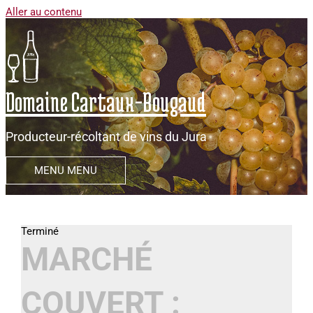
Aller au contenu
Domaine Cartaux-Bougaud
Producteur-récoltant de vins du Jura
MENU
MENU
MARCHÉ
COUVERT :