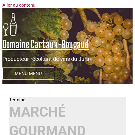
Aller au contenu
Domaine Cartaux-Bougaud
Producteur-récoltant de vins du Jura
MENU
MENU
MARCHÉ
GOURMAND