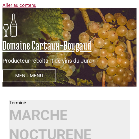
Aller au contenu
Domaine Cartaux-Bougaud
Producteur-récoltant de vins du Jura
MENU
MENU
MARCHE
NOCTURENE