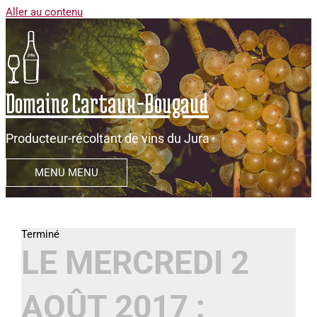
Aller au contenu
Domaine Cartaux-Bougaud
Producteur-récoltant de vins du Jura
MENU
MENU
LE MERCREDI 2
AOÛT 2017 :