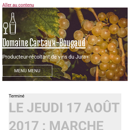
Aller au contenu
Domaine Cartaux-Bougaud
Producteur-récoltant de vins du Jura
MENU
MENU
LE JEUDI 17 AOÛT
2017 : MARCHE