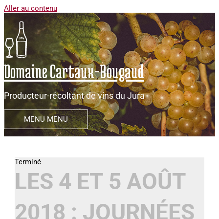
Aller au contenu
Domaine Cartaux-Bougaud
Producteur-récoltant de vins du Jura
MENU
MENU
LES 4 ET 5 AOÛT
2018 : JOURNÉES