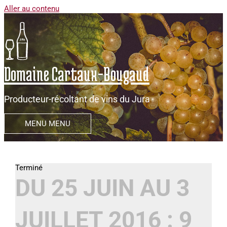
Aller au contenu
Domaine Cartaux-Bougaud
Producteur-récoltant de vins du Jura
MENU
MENU
DU 25 JUIN AU 3
JUILLET 2016 : 9