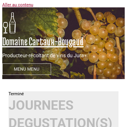
Aller au contenu
Domaine Cartaux-Bougaud
Producteur-récoltant de vins du Jura
MENU
MENU
JOURNEES
DEGUSTATION(S)