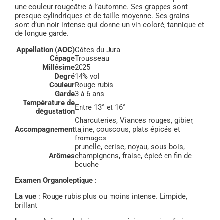
une couleur rougeâtre à l’automne. Ses grappes sont
presque cylindriques et de taille moyenne. Ses grains
sont d’un noir intense qui donne un vin coloré, tannique et
de longue garde.
Appellation (AOC)
Côtes du Jura
Cépage
Trousseau
Millésime
2025
Degré
14% vol
Couleur
Rouge rubis
Garde
3 à 6 ans
Température de
Entre 13° et 16°
dégustation
Charcuteries, Viandes rouges, gibier,
Accompagnement
tajine, couscous, plats épicés et
fromages
prunelle, cerise, noyau, sous bois,
Arômes
champignons, fraise, épicé en fin de
bouche
Examen Organoleptique
:
La vue
: Rouge rubis plus ou moins intense. Limpide,
brillant