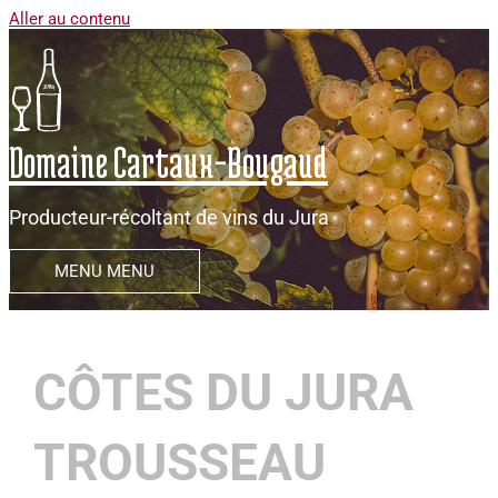
Aller au contenu
Domaine Cartaux-Bougaud
Producteur-récoltant de vins du Jura
MENU
MENU
CÔTES DU JURA
TROUSSEAU