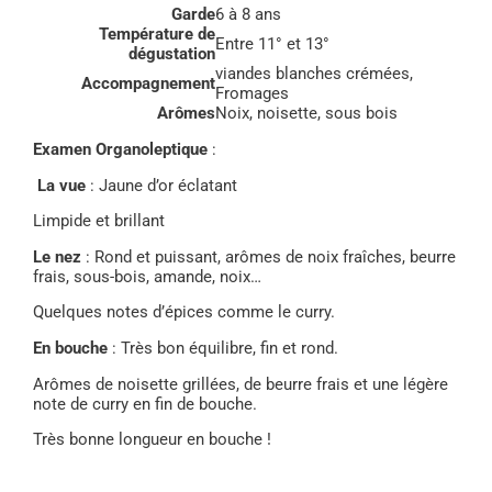
Garde
6 à 8 ans
Température de
Entre 11° et 13°
dégustation
viandes blanches crémées,
Accompagnement
Fromages
Arômes
Noix, noisette, sous bois
Examen Organoleptique
:
La vue
: Jaune d’or éclatant
Limpide et brillant
Le nez
: Rond et puissant, arômes de noix fraîches, beurre
frais, sous-bois, amande, noix…
Quelques notes d’épices comme le curry.
En bouche
: Très bon équilibre, fin et rond.
Arômes de noisette grillées, de beurre frais et une légère
note de curry en fin de bouche.
Très bonne longueur en bouche !