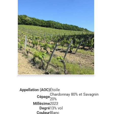
Appellation (AOC)
Étoile
Chardonnay 80% et Savagnin
Cépage
20%
Millésime
2023
Degré
13% vol
Couleur
Blanc