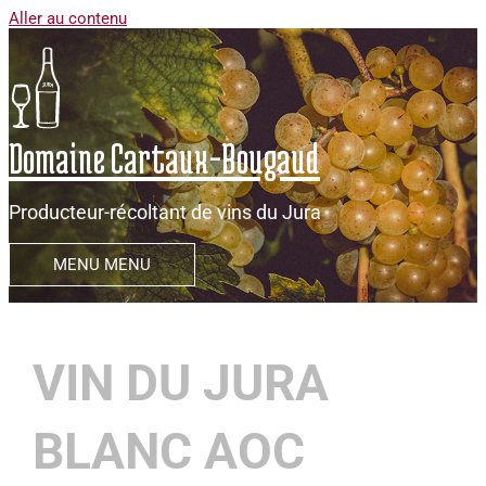
Aller au contenu
Domaine Cartaux-Bougaud
Producteur-récoltant de vins du Jura
MENU
MENU
VIN DU JURA
BLANC AOC