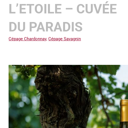
L’ETOILE – CUVÉE
DU PARADIS
Cépage Chardonnay
,
Cépage Savagnin