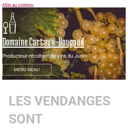
Aller au contenu
Domaine Cartaux-Bougaud
Producteur-récoltant de vins du Jura
MENU
MENU
LES VENDANGES
SONT